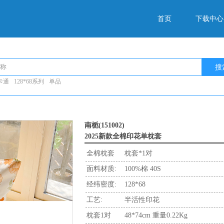
首页
下载中心
搜
卡通
128*68系列
单品
南栀(151002)
2025新款全棉印花单枕套
全棉枕套
枕套*1对
面料材质:
100%棉 40S
经纬密度:
128*68
工艺:
半活性印花
枕套1对
48*74cm 重量0.22Kg