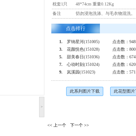
枕套1只
48*74cm 重量0.12Kg
备注
切勿浸泡洗涤、与毛衣物混洗。
点击排行
1.
罗纳星河(151005)
点击数：948
3.
花颜悦色(151028)
点击数：800
5.
甜美春日(151036)
点击数：674
7.
心动时刻(151024)
点击数：620
9.
岚溪园(151023)
点击数：571
此系列图片下载
此花型图片
>
<< 上一个
下一个 >>