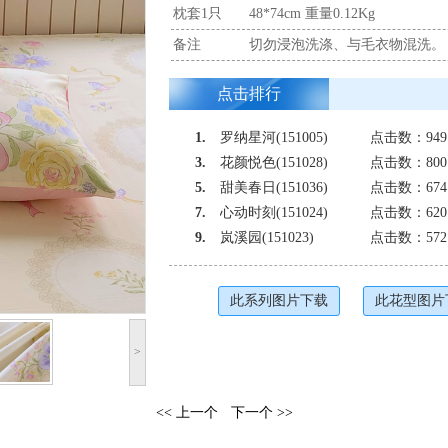
枕套1只
48*74cm 重量0.12Kg
备注
切勿浸泡洗涤、与毛衣物混洗。
点击排行
1.
罗纳星河(151005)
点击数：949
3.
花颜悦色(151028)
点击数：800
5.
甜美春日(151036)
点击数：674
7.
心动时刻(151024)
点击数：620
9.
岚溪园(151023)
点击数：572
此系列图片下载
此花型图片
>
<< 上一个
下一个 >>