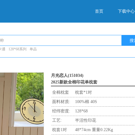
首页
下载中心
搜
卡通
128*68系列
单品
月光恋人(151034)
2025新款全棉印花单枕套
全棉枕套
枕套*1对
面料材质:
100%棉 40S
经纬密度:
128*68
工艺:
半活性印花
枕套1对
48*74cm 重量0.22Kg